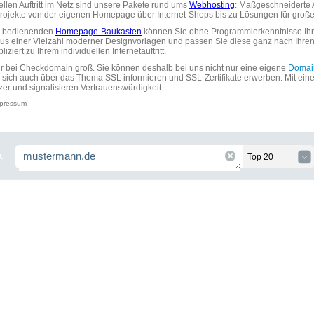
uellen Auftritt im Netz sind unsere Pakete rund ums
Webhosting
: Maßgeschneiderte A
tprojekte von der eigenen Homepage über Internet-Shops bis zu Lösungen für gr
zu bedienenden
Homepage-Baukasten
können Sie ohne Programmierkenntnisse Ihre
aus einer Vielzahl moderner Designvorlagen und passen Sie diese ganz nach Ihre
ziert zu Ihrem individuellen Internetauftritt.
ir bei Checkdomain groß. Sie können deshalb bei uns nicht nur eine eigene
Domai
 sich auch über das Thema SSL informieren und SSL-Zertifikate erwerben. Mit ein
zer und signalisieren Vertrauenswürdigkeit.
pressum
.
Top 20